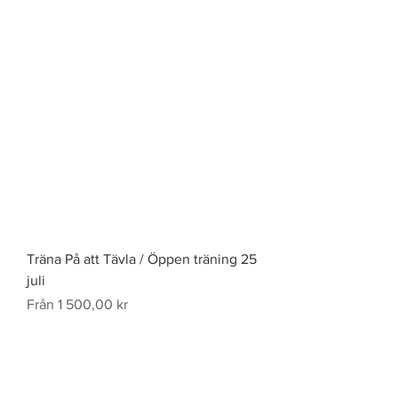
Träna På att Tävla / Öppen träning 25
juli
Reapris
Från
1 500,00 kr