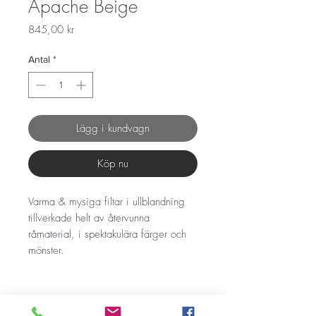
Apache Beige
Pris
845,00 kr
Antal
*
Lägg i kundvagn
Köp nu
Varma & mysiga filtar i ullblandning
tillverkade helt av återvunna
råmaterial, i spektakulära färger och
mönster.
Etnisk jacquard design i flera olika
mönster och motiv inspirerade av den
amerikanska ursprungsbefolkningen.