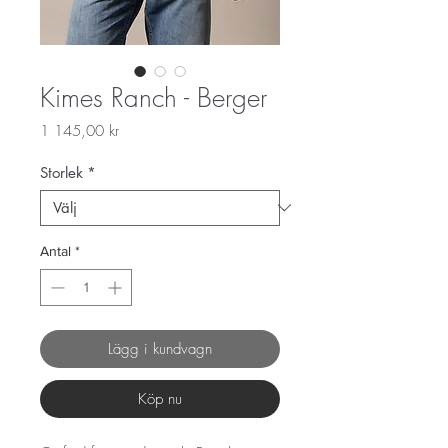
Kimes Ranch - Berger
Pris
1 145,00 kr
Storlek
*
Antal
*
Lägg i kundvagn
Köp nu