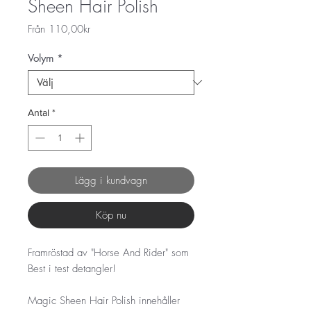
Sheen Hair Polish
Reapris
Från
110,00kr
Volym
*
Antal
*
Lägg i kundvagn
Köp nu
Framröstad av "Horse And Rider" som
Best i test detangler!
Magic Sheen Hair Polish innehåller